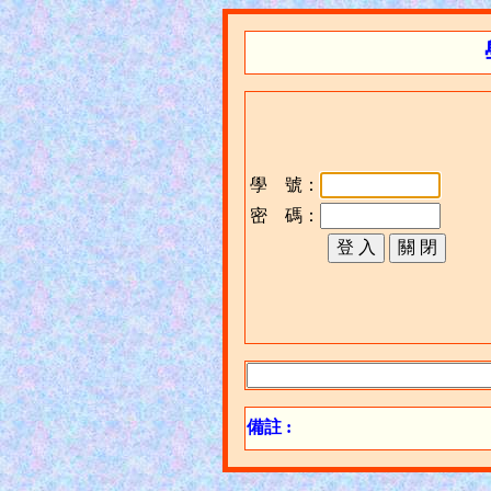
學 號：
密 碼：
備註 :